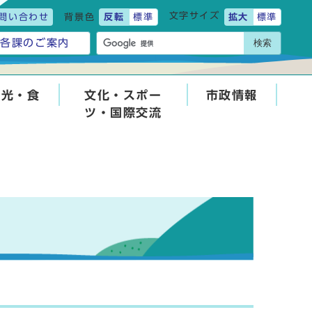
文字サイズ
問い合わせ
背景色
反転
標準
拡大
標準
検索
各課のご案内
観光・食
文化・スポー
市政情報
ツ・国際交流
せ