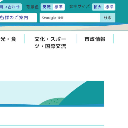
文字サイズ
問い合わせ
背景色
反転
標準
拡大
標準
検索
各課のご案内
観光・食
文化・スポー
市政情報
ツ・国際交流
せ