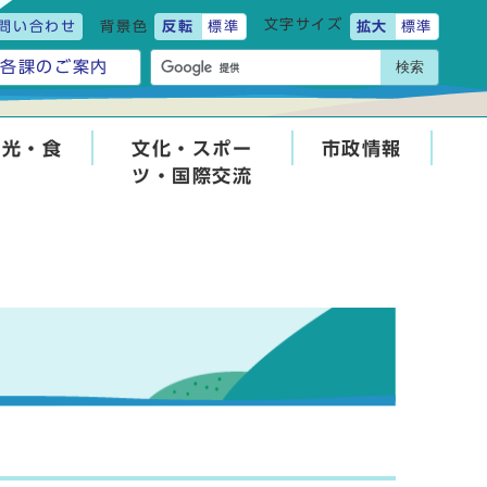
文字サイズ
問い合わせ
背景色
反転
標準
拡大
標準
検索
各課のご案内
観光・食
文化・スポー
市政情報
ツ・国際交流
せ