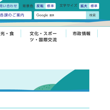
文字サイズ
問い合わせ
背景色
反転
標準
拡大
標準
検索
各課のご案内
観光・食
文化・スポー
市政情報
ツ・国際交流
せ