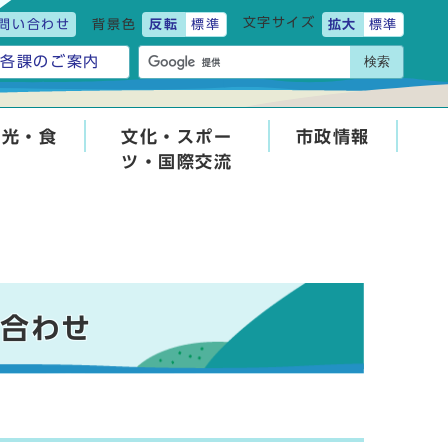
文字サイズ
問い合わせ
背景色
反転
標準
拡大
標準
検索
各課のご案内
観光・食
文化・スポー
市政情報
ツ・国際交流
い合わせ