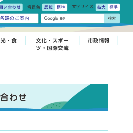
文字サイズ
問い合わせ
背景色
反転
標準
拡大
標準
検索
各課のご案内
観光・食
文化・スポー
市政情報
ツ・国際交流
い合わせ