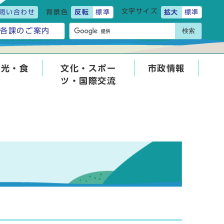
文字サイズ
問い合わせ
背景色
反転
標準
拡大
標準
検索
各課のご案内
観光・食
文化・スポー
市政情報
ツ・国際交流