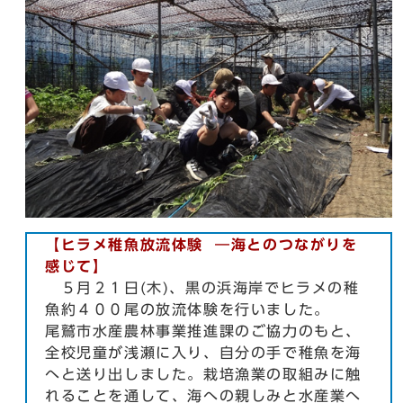
【ヒラメ稚魚放流体験
―海とのつながりを
感じて】
５月２１日(木)、黒の浜海岸でヒラメの稚
魚約４００尾の放流体験を行いました。
尾鷲市水産農林事業推進課のご協力のもと、
全校児童が浅瀬に入り、自分の手で稚魚を海
へと送り出しました。栽培漁業の取組みに触
れることを通して、海への親しみと水産業へ