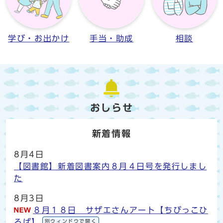
学び・お出かけ
手当・助成
相談
おしらせ
新着情報
8月4日
【図書館】新着図書案内８月４日号を発行しまし
た
8月3日
８月１８日 サザエさんアート【ちびっこひ
ろば】
別ウィンドウで開く