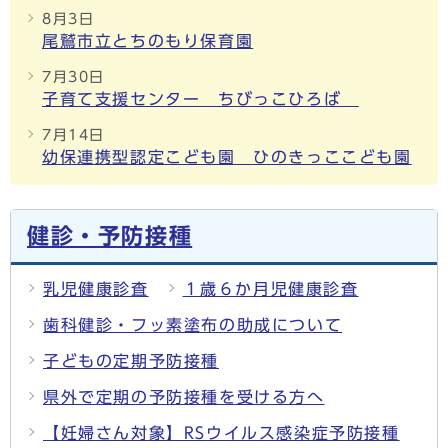
8月3日
尾鷲市立とちのもり保育園
7月30日
子育て支援センター ちびっこひろば
7月14日
幼保連携型認定こども園 ひのきっここども園
健診・予防接種
乳児健康診査
１歳６か月児健康診査
歯科健診・フッ素塗布の助成について
子どもの定期予防接種
県外で定期の予防接種を受ける方へ
【妊婦さん対象】RSウイルス感染症予防接種