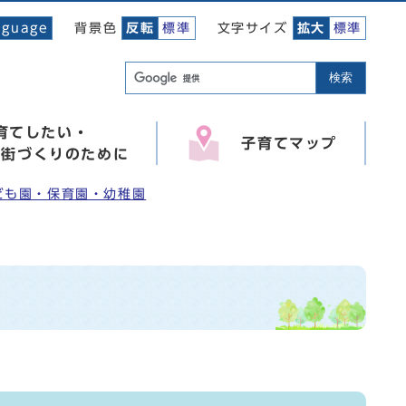
背景色
文字サイズ
nguage
反転
標準
拡大
標準
検索
育てしたい・
子育てマップ
い街づくりのために
ども園・保育園・幼稚園