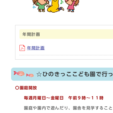
年間計画
年間計画
☆ひのきっここども園で行
〇園庭開放
毎週月曜日～金曜日 午前９時～１１時
園庭や園内で遊んだり、園舎を見学すること