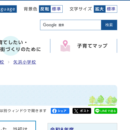
背景色
文字サイズ
nguage
反転
標準
拡大
標準
検索
育てしたい・
子育てマップ
い街づくりのために
校
矢浜小学校
は別ウィンドウで開きます
した。当初は
令和8年度