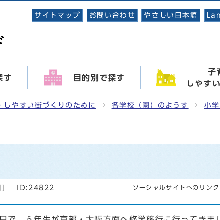
サイトマップ
お問い合わせ
やさしい日本語
La
子
探す
目的別で探す
しやす
・しやすい街づくりのために
各学校（園）のようす
小学
日
]
ID:24822
ソーシャルサイトへのリンク
泊２日で、６年生が京都・大阪方面へ修学旅行に行ってきま