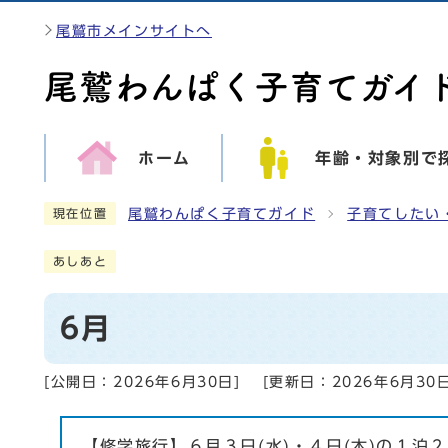
尾鷲市メインサイトへ
ホーム
年齢・対象別で
尾鷲わんぱく子育てガイド
子育てしたい
現在位置
あしあと
6月
[公開日：
2026年6月30日
]
[更新日：
2026年6月30
【修学旅行】６月３日(水)・４日(木)の１