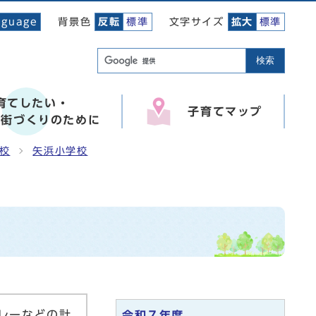
背景色
文字サイズ
nguage
反転
標準
拡大
標準
検索
育てしたい・
子育てマップ
い街づくりのために
校
矢浜小学校
レーなどの計
令和７年度