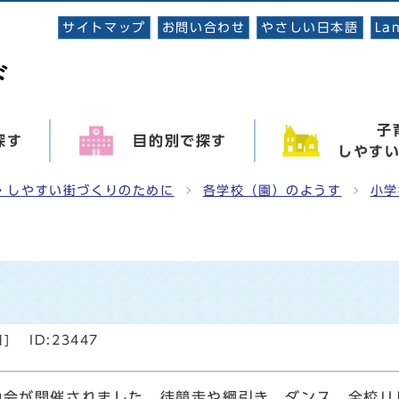
サイトマップ
お問い合わせ
やさしい日本語
La
子
探す
目的別で探す
しやす
・しやすい街づくりのために
各学校（園）のようす
小学
日
]
ID:23447
会が開催されました。徒競走や綱引き、ダンス、全校リ