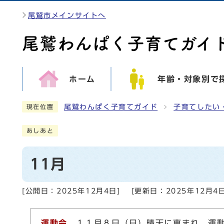
尾鷲市メインサイトへ
ホーム
年齢・対象別で
尾鷲わんぱく子育てガイド
子育てしたい
現在位置
あしあと
11月
[公開日：
2025年12月4日
]
[更新日：
2025年12月4
運動会
１１月８日（日）晴天に恵まれ、運動