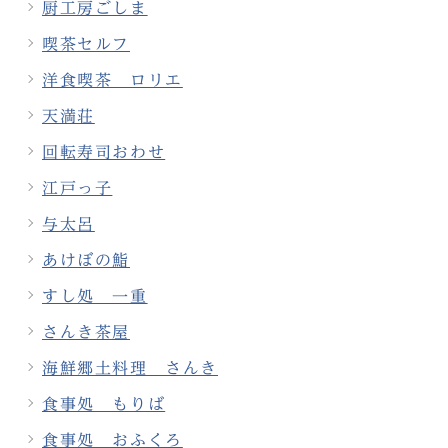
厨工房ごしま
喫茶セルフ
洋食喫茶 ロリエ
天満荘
回転寿司おわせ
江戸っ子
与太呂
あけぼの鮨
すし処 一重
さんき茶屋
海鮮郷土料理 さんき
食事処 もりば
食事処 おふくろ