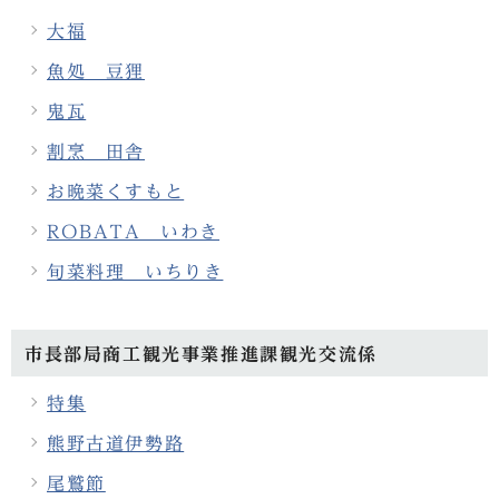
大福
魚処 豆狸
鬼瓦
割烹 田舎
お晩菜くすもと
ROBATA いわき
旬菜料理 いちりき
市長部局商工観光事業推進課観光交流係
特集
熊野古道伊勢路
尾鷲節