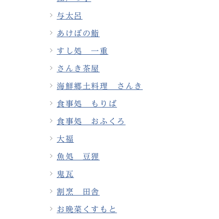
与太呂
あけぼの鮨
すし処 一重
さんき茶屋
海鮮郷土料理 さんき
食事処 もりば
食事処 おふくろ
大福
魚処 豆狸
鬼瓦
割烹 田舎
お晩菜くすもと