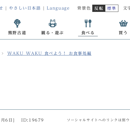
せ
やさしい日本語
Language
背景色
文
反転
標準
熊野古道
観る・遊ぶ
食べる
買う
WAKU WAKU 食べよう！ お食事処編
0月6日
]
ID:19679
ソーシャルサイトへのリンクは別ウ