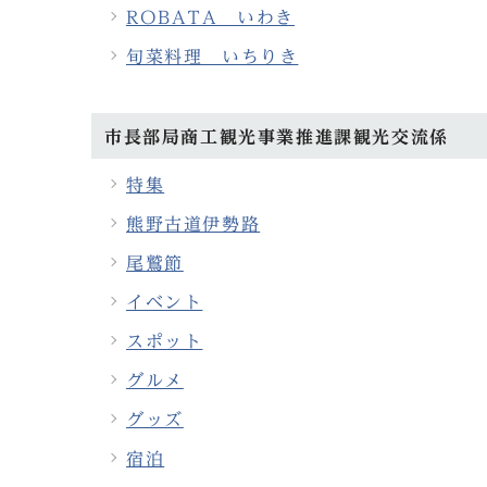
ROBATA いわき
旬菜料理 いちりき
市長部局商工観光事業推進課観光交流係
特集
熊野古道伊勢路
尾鷲節
イベント
スポット
グルメ
グッズ
宿泊