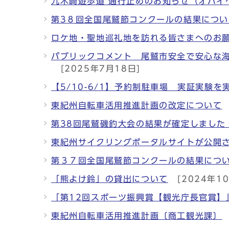
九木崎遊歩道 通行止めのお知らせ（オハイ
第3８回全国尾鷲節コンクールの結果につい
ロケ地・聖地巡礼地を訪れる皆さまへのお
パブリックコメント 尾鷲市安全で安心な海
[2025年7月18日]
【5/10-6/1】予約制駐車場 実証実
東紀州自転車活用推進計画の改定について
第38回尾鷲磯釣大会の結果が確定しました
東紀州サイクリングポータルサイトが公開
第３７回全国尾鷲節コンクールの結果につ
「熊よけ鈴」の貸出について
[2024年1
「第12回スポーツ振興賞【観光庁長官賞】
東紀州自転車活用推進計画〔商工観光課〕