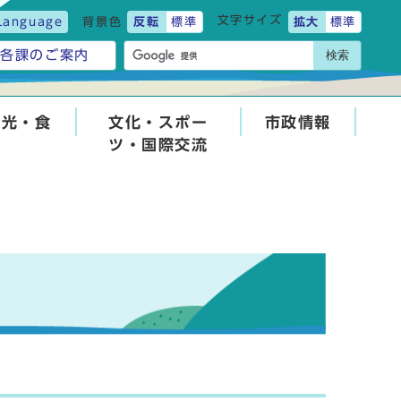
文字サイズ
Language
背景色
反転
標準
拡大
標準
検索
各課のご案内
観光・食
文化・スポー
市政情報
ツ・国際交流