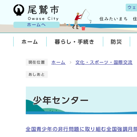
ウェ
ホームへ
ホーム
暮らし・手続き
防災
ホーム
文化・スポーツ・国際交流
現在位置
あしあと
少年センター
全国青少年の非行問題に取り組む全国強調月間