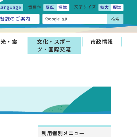
文字サイズ
Language
背景色
反転
標準
拡大
標準
検索
各課のご案内
観光・食
文化・スポー
市政情報
ツ・国際交流
利用者別メニュー