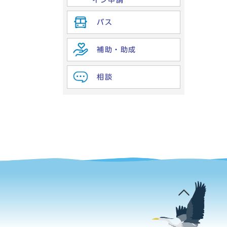
イン申請
バス
補助・助成
相談