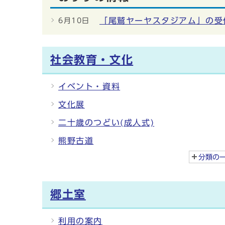
「尾鷲ヤーヤスタジアム」の受
6月10日
社会教育・文化
イベント・資料
文化展
二十歳のつどい(成人式)
熊野古道
分類の
郷土室
利用の案内