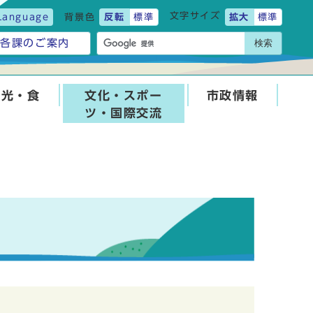
文字サイズ
Language
背景色
反転
標準
拡大
標準
検索
各課のご案内
観光・食
文化・スポー
市政情報
ツ・国際交流