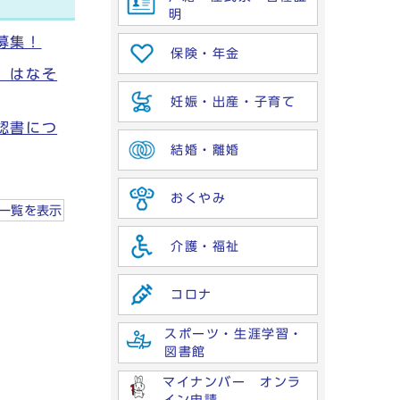
明
募集！
保険・年金
 はなそ
妊娠・出産・子育て
認書につ
結婚・離婚
おくやみ
一覧を
表示
介護・福祉
コロナ
スポーツ・生涯学習・
図書館
マイナンバー オンラ