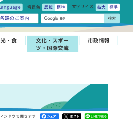
文字サイズ
Language
背景色
反転
標準
拡大
標準
検索
各課のご案内
観光・食
文化・スポー
市政情報
ツ・国際交流
ィンドウで開きます