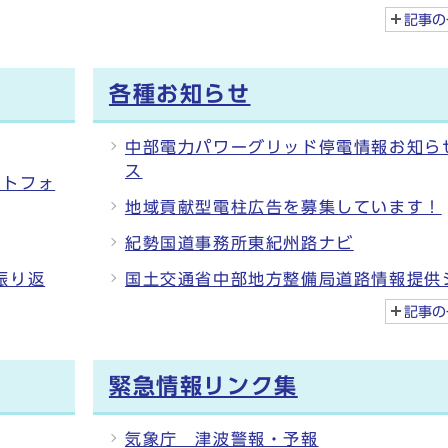
記事の
各種お知らせ
中部電力パワーグリッド停電情報お知ら
ス
ートフォ
地域貢献型電柱広告を募集しています！
紀勢国道事務所東紀州路ナビ
振り返
国土交通省中部地方整備局道路情報提供
記事の
緊急情報リンク集
気象庁 津波警報・予報