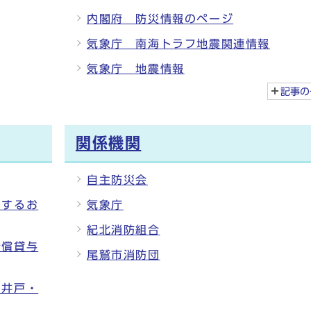
内閣府 防災情報のページ
気象庁 南海トラフ地震関連情報
気象庁 地震情報
記事の
関係機関
自主防災会
関するお
気象庁
紀北消防組合
無償貸与
尾鷲市消防団
用井戸・