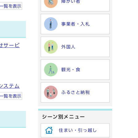
障がい者
一覧を
表示
事業者・入札
せサービ
外国人
観光・食
システム
ふるさと納税
一覧を
表示
シーン別メニュー
住まい・引っ越し