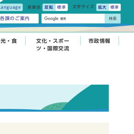
文字サイズ
Language
背景色
反転
標準
拡大
標準
検索
各課のご案内
観光・食
文化・スポー
市政情報
ツ・国際交流