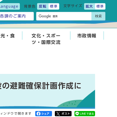
文字サイズ
Language
背景色
反転
標準
拡大
標準
検索
各課のご案内
観光・食
文化・スポー
市政情報
ツ・国際交流
設の避難確保計画作成に
ィンドウで開きます