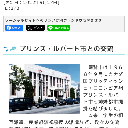
[更新日：
2022年9月27日
]
ID:273
ソーシャルサイトへのリンクは別ウィンドウで開きます
プリンス・ルパート市との交流
尾鷲市は１９６
８年９月にカナダ
国ブリッティッシ
ュ・コロンビア州
プリンス・ルパー
ト市と姉妹都市提
携を結びました。
以来、学生の相
互派遣、産業経済視察団の派遣など、数々の交流