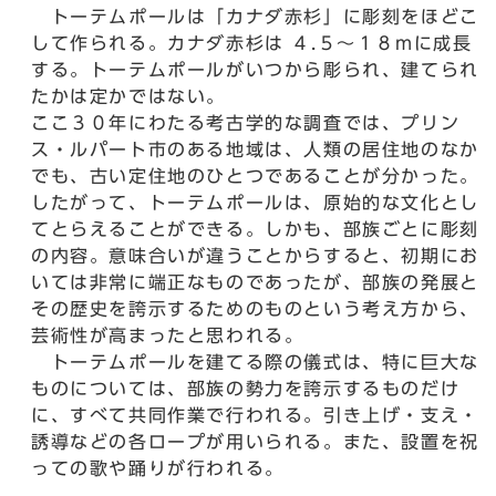
トーテムポールは「カナダ赤杉」に彫刻をほどこ
して作られる。カナダ赤杉は ４.５～１８mに成長
する。トーテムポールがいつから彫られ、建てられ
たかは定かではない。
ここ３０年にわたる考古学的な調査では、プリン
ス・ルパート市のある地域は、人類の居住地のなか
でも、古い定住地のひとつであることが分かった。
したがって、トーテムポールは、原始的な文化とし
てとらえることができる。しかも、部族ごとに彫刻
の内容。意味合いが違うことからすると、初期にお
いては非常に端正なものであったが、部族の発展と
その歴史を誇示するためのものという考え方から、
芸術性が高まったと思われる。
トーテムポールを建てる際の儀式は、特に巨大な
ものについては、部族の勢力を誇示するものだけ
に、すべて共同作業で行われる。引き上げ・支え・
誘導などの各ロープが用いられる。また、設置を祝
っての歌や踊りが行われる。