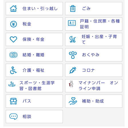
住まい・引っ越し
ごみ
戸籍・住民票・各種
税金
証明
妊娠・出産・子育
保険・年金
て
結婚・離婚
おくやみ
介護・福祉
コロナ
スポーツ・生涯学
マイナンバー オン
習・図書館
ライン申請
バス
補助・助成
相談