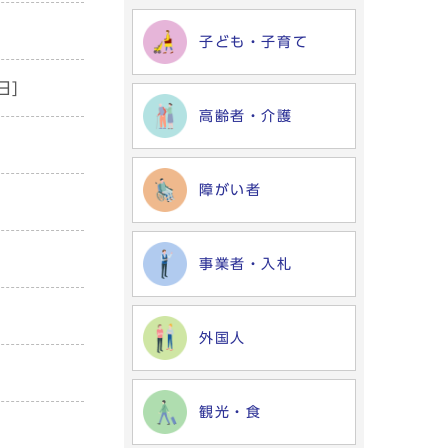
子ども・子育て
日]
高齢者・介護
障がい者
]
事業者・入札
外国人
観光・食