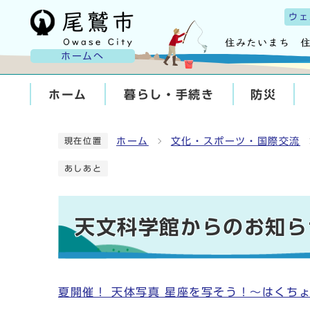
ウェ
ホームへ
ホーム
暮らし・手続き
防災
ホーム
文化・スポーツ・国際交流
現在位置
あしあと
天文科学館からのお知ら
夏開催！ 天体写真 星座を写そう！～はくち