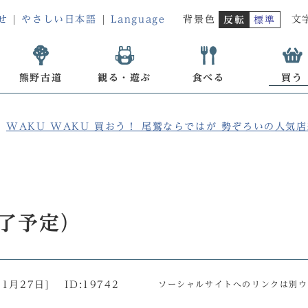
せ
やさしい日本語
Language
背景色
文
反転
標準
熊野古道
観る・遊ぶ
食べる
買う
WAKU WAKU 買おう！ 尾鷲ならではが 勢ぞろいの人気
終了予定）
11月27日
]
ID:19742
ソーシャルサイトへのリンクは別ウ