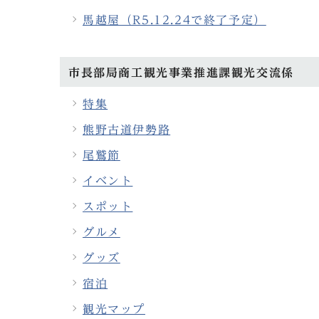
馬越屋（R5.12.24で終了予定）
市長部局商工観光事業推進課観光交流係
特集
熊野古道伊勢路
尾鷲節
イベント
スポット
グルメ
グッズ
宿泊
観光マップ