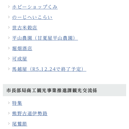
ホビーショップくみ
のーじへいこらい
世古米穀店
平山農園（甘夏屋平山農園）
堀畑酒店
可成屋
馬越屋（R5.12.24で終了予定）
市長部局商工観光事業推進課観光交流係
特集
熊野古道伊勢路
尾鷲節