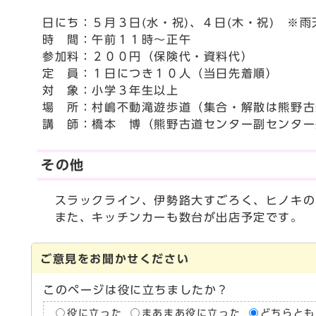
日にち：５月３日(水・祝)、４日(木・祝) ※雨
時 間：午前１１時～正午
参加料：２００円（保険代・資料代）
定 員：１日につき１０人（当日先着順）
対 象：小学３年生以上
場 所：村嶋不動滝遊歩道（集合・解散は熊野古
講 師：橋本 博（熊野古道センター副センター
その他
スラックライン、伊勢路大すごろく、ヒノキの
また、キッチンカーも数台が出店予定です。
ご意見をお聞かせください
このページは役に立ちましたか？
役に立った
まあまあ役に立った
どちらとも