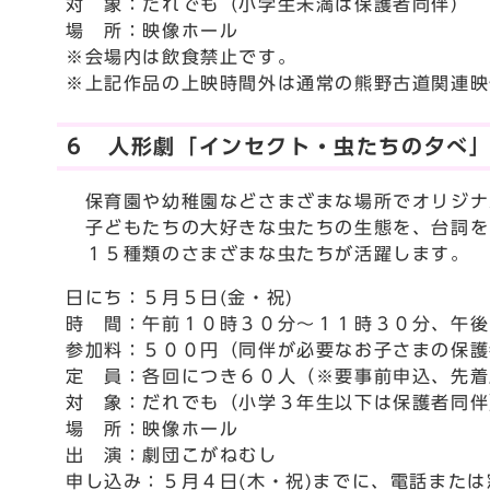
対 象：だれでも（小学生未満は保護者同伴）
場 所：映像ホール
※会場内は飲食禁止です。
※上記作品の上映時間外は通常の熊野古道関連映
６ 人形劇「インセクト・虫たちの夕べ
保育園や幼稚園などさまざまな場所でオリジナ
子どもたちの大好きな虫たちの生態を、台詞を
１５種類のさまざまな虫たちが活躍します。
日にち：５月５日(金・祝)
時 間：午前１０時３０分～１１時３０分、午後
参加料：５００円（同伴が必要なお子さまの保護
定 員：各回につき６０人（※要事前申込、先着
対 象：だれでも（小学３年生以下は保護者同伴
場 所：映像ホール
出 演：劇団こがねむし
申し込み：５月４日(木・祝)までに、電話また