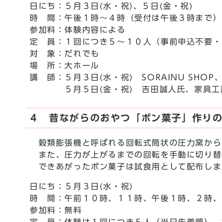
日にち：５月３日(水・祝)、５日(金・祝)
時 間：午後１時～４時（受付は午後３時まで）
参加料：体験内容による
定 員：１回につき５～１０人（事前申込不要・
対 象：だれでも
場 所：大ホール
講 師：５月３日(水・祝) SORAINU SHOP
５月５日(金・祝) 吉田誠人氏、家具工房k
４ 昔ながらのおやつ「ポン菓子」作り
穀類膨張機と呼ばれる回転式筒状の圧力窯から
また、圧力が上がるまでの回転を手動に切り替
できあがったポン菓子は試食用として配布しま
日にち：５月３日(水・祝)
時 間：午前１０時、１１時、午後１時、２時、
参加料：無料