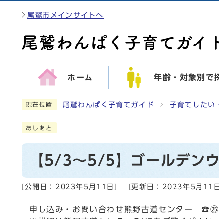
尾鷲市メインサイトへ
ホーム
年齢・対象別で
尾鷲わんぱく子育てガイド
子育てしたい
現在位置
あしあと
【5/3～5/5】ゴールデ
[公開日：
2023年5月11日
]
[更新日：
2023年5月11
申し込み・お問い合わせ熊野古道センター ☎㉕