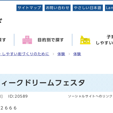
サイトマップ
お問い合わせ
やさしい日本語
La
子
探す
目的別で探す
しやす
・しやすい街づくりのために
体験
体験
ンウィークドリームフェスタ
日
]
ID:20589
ソーシャルサイトへのリンク
２６６６