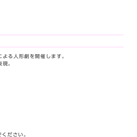
による人形劇を開催します。
表現。
でください。