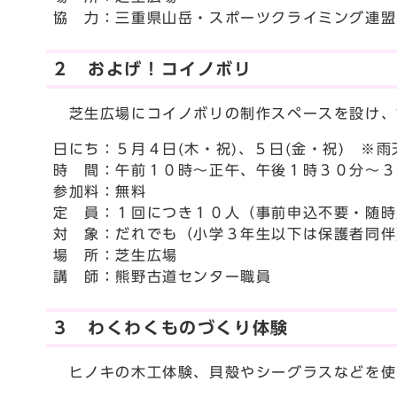
協 力：三重県山岳・スポーツクライミング連盟
２ およげ！コイノボリ
芝生広場にコイノボリの制作スペースを設け、
日にち：５月４日(木・祝)、５日(金・祝) ※雨
時 間：午前１０時～正午、午後１時３０分～３
参加料：無料
定 員：１回につき１０人（事前申込不要・随時
対 象：だれでも（小学３年生以下は保護者同伴
場 所：芝生広場
講 師：熊野古道センター職員
３ わくわくものづくり体験
ヒノキの木工体験、貝殻やシーグラスなどを使