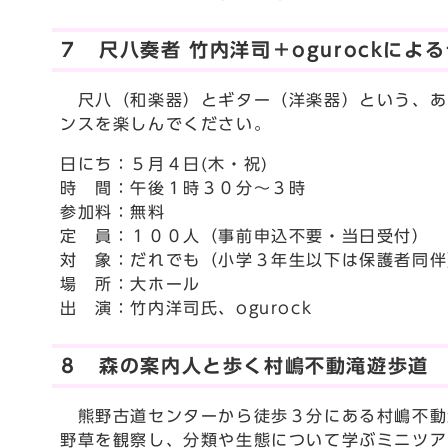
７ 尺八奏者 竹内洋司＋ogurockによ
尺八（和楽器）とギター（洋楽器）という、あ
ンスを楽しんでください。
日にち：５月４日(木・祝)
時 間：午後１時３０分～３時
参加料：無料
定 員：１００人（事前申込不要・当日受付）
対 象：だれでも（小学３年生以下は保護者同伴
場 所：大ホール
出 演：竹内洋司氏、ogurock
８ 森の案内人と歩く村嶋不動滝遊歩道
熊野古道センターから徒歩３分にある村嶋不動
野草を観察し、分類や生態について学ぶミニツア