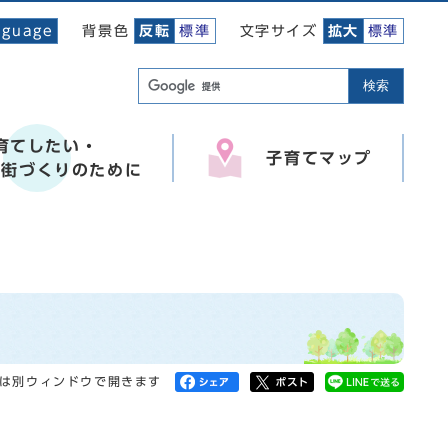
背景色
文字サイズ
nguage
反転
標準
拡大
標準
検索
育てしたい・
子育てマップ
い街づくりのために
は別ウィンドウで開きます