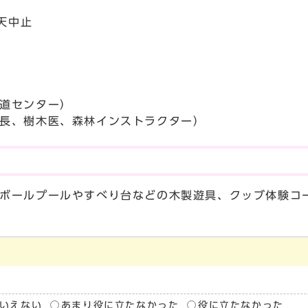
天中止
道センター）
長、樹木医、森林インストラクター）
ボールプールやすべり台などの木製遊具、クッブ体験コ
いえない
あまり役に立たなかった
役に立たなかった