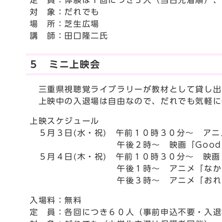
定 員：体験は１回につき５人（当日先着順）、
対 象：だれでも
場 所：芝生広場
講 師：田口隆二氏
５ ミニ上映会
三重県視聴覚ライブラリーが教材として貸し出
上映中の入退場は自由なので、だれでも気軽に
上映スケジュール
５月３日(水・祝) 午前１０時３０分～ アニ
午後２時～ 映画「Good Luc
５月４日(木・祝) 午前１０時３０分～ 映画
午後１時～ アニメ「なかよしおばけ
午後３時～ アニメ「おれたち、
入場料：無料
定 員：各回につき６０人（事前申込不要・入退