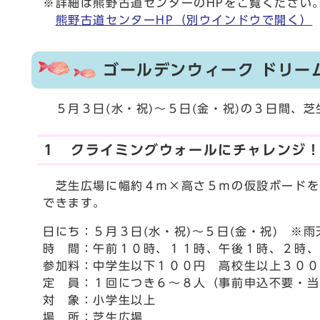
※詳細は熊野古道センターのHPをご覧ください
熊野古道センターHP
（別ウインドウで開く）
ゴールデンウィーク ドリー
５月３日(水・祝)～５日(金・祝)の３日間、
１ クライミングウォールにチャレンジ
芝生広場に幅約４ｍ×高さ５ｍの仮設ボードを
できます。
日にち：５月３日(水・祝)～５日(金・祝) ※雨
時 間：午前１０時、１１時、午後１時、２時、
参加料：中学生以下１００円 高校生以上３００
定 員：１回につき６～８人（事前申込不要・当
対 象：小学生以上
場 所：芝生広場