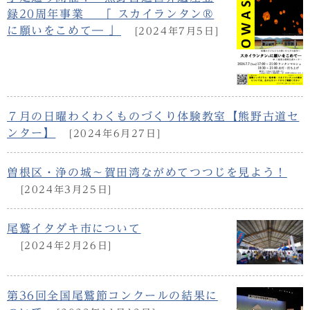
録20周年事業 「 スカイランタン®
に願いをこめて― 」
[2024年7月5日]
７月の日曜わくわくものづくり体験教室【熊野古道セ
ンター】
[2024年6月27日]
曽根区・浄の城～賀田湾ながめてつつじを見よう！
[2024年3月25日]
尾鷲イタダキ市について
[2024年2月26日]
第36回全国尾鷲節コンクールの結果に