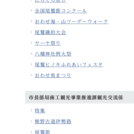
にらくら祭り
全国尾鷲節コンクール
おわせ海・山ツーデーウォーク
尾鷲磯釣大会
ヤーヤ祭り
八幡神社例大祭
尾鷲ヒノキふれあいフェスタ
おわせ魚まつり
市長部局商工観光事業推進課観光交流係
特集
熊野古道伊勢路
尾鷲節