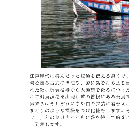
江戸時代に盛んだった鯨漁を伝える祭りで
櫓を操る古式の漕法や、鯨に銛を打ち込む
れた後、梶賀漁港から大漁旗を後ろにつけ
れて梶賀漁港を出発し隣の曽根にある飛鳥
男衆らはそれぞれに赤や白の衣装に着替え
まどりのような模様をつけ化粧をします。
ソ！」とのかけ声とともに魯を使って船を
し到着します。