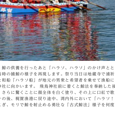
、鯨の供養を行ったあと「ハラソ、ハラソ」のかけ声とと
当時の捕鯨の様子を再現します。祭り当日は地蔵寺で浦祈
た和船「ハラソ船」が地元の男衆と希望者を乗せて漁船に
神社に向かいます。 飛鳥神社前に着くと鯨法を奉納した
、さらに驚くことに顔全体を白く塗り、その上に口紅で歌
その後、梶賀漁港に戻り途中、湾内外において「ハラソ！
こぎ、モリで鯨を射止める勇壮な「古式鯨法」様子を何度