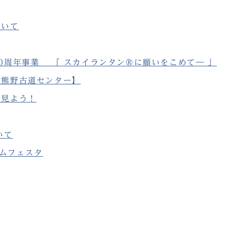
ついて
0周年事業 「 スカイランタン®に願いをこめて― 」
【熊野古道センター】
を見よう！
いて
ームフェスタ