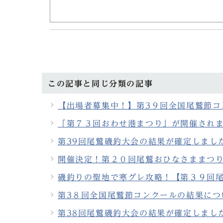
この記事と同じ分類の記事
【出場者募集中！】第3９回全国尾鷲節コ
「第７３回おわせ港まつり」が開催され
第39回尾鷲磯釣大会の結果が確定しまし
開催決定！第２０回尾鷲おひなさままつ
磯釣りの聖地で寒グレ攻略！【第３９回
第3８回全国尾鷲節コンクールの結果につ
第38回尾鷲磯釣大会の結果が確定しまし