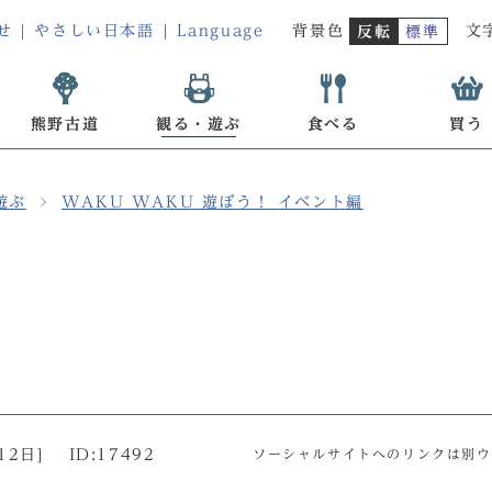
せ
やさしい日本語
Language
背景色
文
反転
標準
熊野古道
観る・遊ぶ
食べる
買う
遊ぶ
WAKU WAKU 遊ぼう！ イベント編
12日
]
ID:17492
ソーシャルサイトへのリンクは別ウ