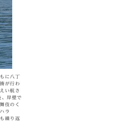
もに八丁
祷が行わ
えい航さ
後、岸壁で
舞伎のく
ハラ
も繰り返