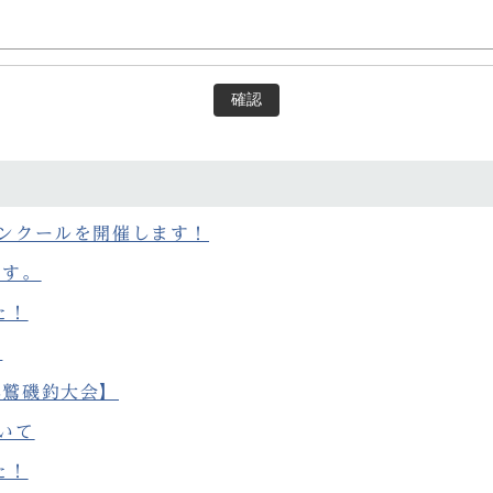
確認
ンクールを開催します！
ます。
た！
り
尾鷲磯釣大会】
いて
た！