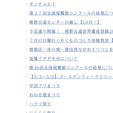
ギッチョホイ
第３７回全国尾鷲節コンクールの結果に
熊野古道センターの催し【10月～】
予定通り開催！ 熊野古道世界遺産登録2
７月の日曜わくわくものづくり体験教室
曽根区・浄の城～賀田湾ながめてつつじ
尾鷲イタダキ市について
第36回全国尾鷲節コンクールの結果につ
【5/3～5/5】ゴールデンウィークドリ
早田ブリまつり
おわせ港まつり
ハラソ祭り