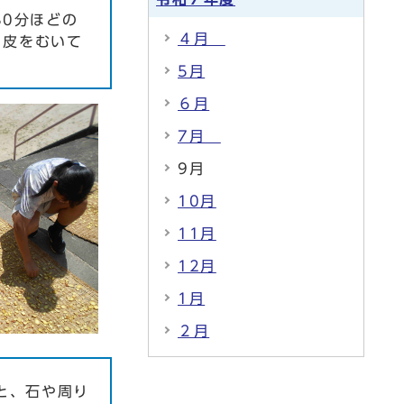
0分ほどの
４月
、皮をむいて
5月
６月
7月
9月
10月
11月
12月
1月
２月
と、石や周り