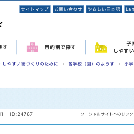
サイトマップ
お問い合わせ
やさしい日本語
La
子
探す
目的別で探す
しやす
・しやすい街づくりのために
各学校（園）のようす
小学
日
]
ID:24787
ソーシャルサイトへのリンク