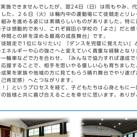
実施できませんでしたが、翌24日（日）は雨もやみ、
ました。２６日（火）は輪内中の運動場にて徒競走とリレ
り組みを進める姿には素晴らしいものがありました。特に
様子は感動的であり、これぞ賀田小学校の「よさ」だと感
、仲間との絆を深める最高の成長舞台」です。
「徒競走で1位になりたい」「ダンスを完璧に覚えたい」
のエネルギーや心の強さへと変えていく貴重な経験となり
や一輪車などで力を合わせ、「みんなで協力すれば達成で
に応援することで、相手を思いやる優しい心も育ちました
の成果を家族や地域の方に見てもらう晴れ舞台でやり遂げ
自己肯定感）へとつながります。
た！」というプロセスを経て、子どもたちは心身ともに一
者の皆様と共に喜び合えることを幸せに思います。ありが