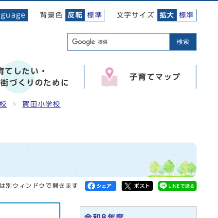
背景色
文字サイズ
nguage
反転
標準
拡大
標準
検索
育てしたい・
子育てマップ
い街づくりのために
校
賀田小学校
は別ウィンドウで開きます
令和8年度