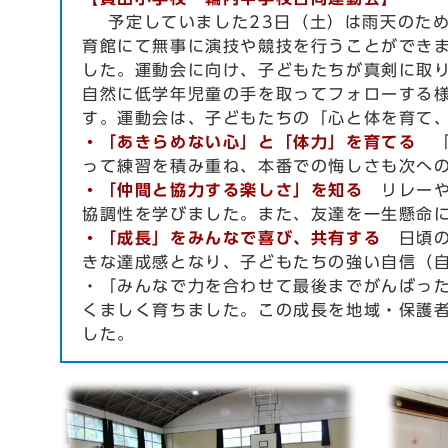
予定していました23日（土）は雨天のため
育館にて無事に演技や競技を行うことができ
した。運動会に向け、子どもたちが真剣に取
自然に低学年児童の手を取ってフォローする
す。運動会は、子どもたちの「心と体を育て
・「あきらめない心」と「体力」を育てる
って練習を積み重ね、本番での悔しさも次へ
・「仲間と協力する楽しさ」を知る
リレー
協調性を学びました。また、友達を一生懸命
・「成長」をみんなで喜び、共有する
日頃
きな達成感となり、子どもたちの強い自信（
・「みんなで力を合わせて最後までがんばっ
くましく育ちました。この成長を地域・保護
した。