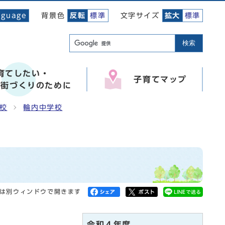
背景色
文字サイズ
nguage
反転
標準
拡大
標準
検索
育てしたい・
子育てマップ
い街づくりのために
校
輪内中学校
は別ウィンドウで開きます
令和４年度