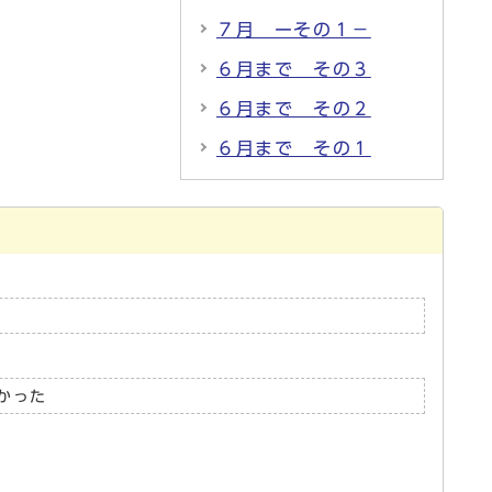
７月 ーその１－
６月まで その３
６月まで その２
６月まで その１
かった
。