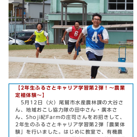
【2年生ふるさとキャリア学習第2弾！～農業
定植体験～】
5月12日（火）尾鷲市水産農林課の大谷さ
ん、地域おこし協力隊の田中さん・廣本さ
ん、Shoji紀Farmの庄司さんをお招きして、
2年生のふるさとキャリア学習第2弾「農業体
験」を行いました。はじめに教室で、有機農