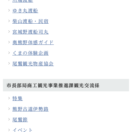
川端渡船
ゆき丸渡船
柴山渡船・民宿
宮城野渡船司丸
奥熊野体感ガイド
くまの体験企画
尾鷲観光物産協会
市長部局商工観光事業推進課観光交流係
特集
熊野古道伊勢路
尾鷲節
イベント