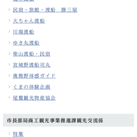
民宿・旅館・渡船 勝三屋
大ちゃん渡船
川端渡船
ゆき丸渡船
柴山渡船・民宿
宮城野渡船司丸
奥熊野体感ガイド
くまの体験企画
尾鷲観光物産協会
市長部局商工観光事業推進課観光交流係
特集