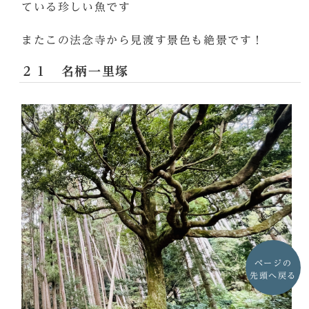
ている珍しい魚です
またこの法念寺から見渡す景色も絶景です！
２１ 名柄一里塚
ページの
先頭へ戻る