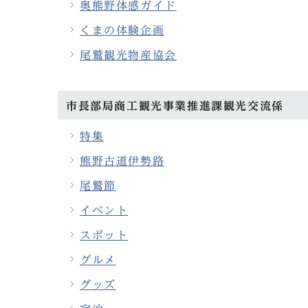
奥熊野体感ガイド
くまの体験企画
尾鷲観光物産協会
市長部局商工観光事業推進課観光交流係
特集
熊野古道伊勢路
尾鷲節
イベント
スポット
グルメ
グッズ