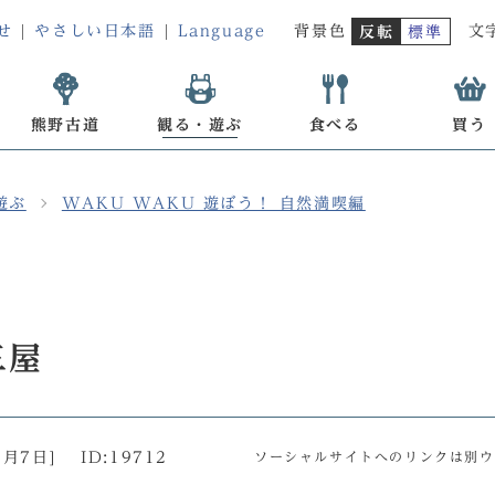
せ
やさしい日本語
Language
背景色
文
反転
標準
熊野古道
観る・遊ぶ
食べる
買う
遊ぶ
WAKU WAKU 遊ぼう！ 自然満喫編
三屋
0月7日
]
ID:19712
ソーシャルサイトへのリンクは別ウ