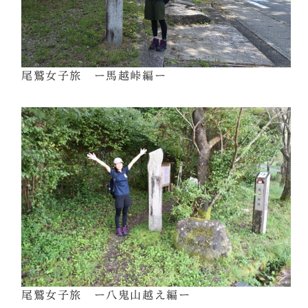
尾鷲女子旅 ー馬越峠編ー
尾鷲女子旅 ー八鬼山越え編ー