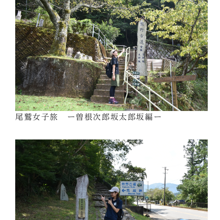
尾鷲女子旅 ー曽根次郎坂太郎坂編ー