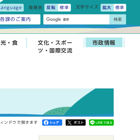
文字サイズ
Language
背景色
反転
標準
拡大
標準
検索
各課のご案内
観光・食
文化・スポー
市政情報
ツ・国際交流
ィンドウで開きます