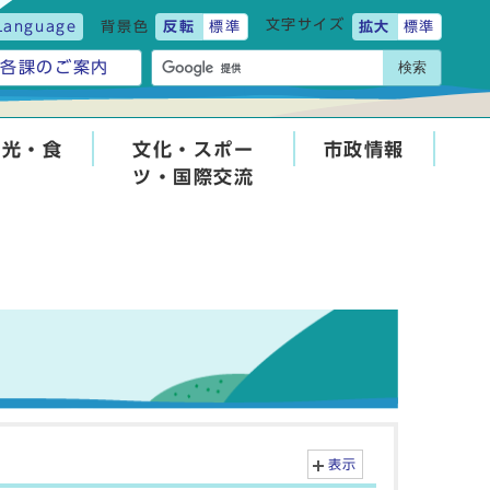
文字サイズ
Language
背景色
反転
標準
拡大
標準
検索
各課のご案内
観光・食
文化・スポー
市政情報
ツ・国際交流
表示