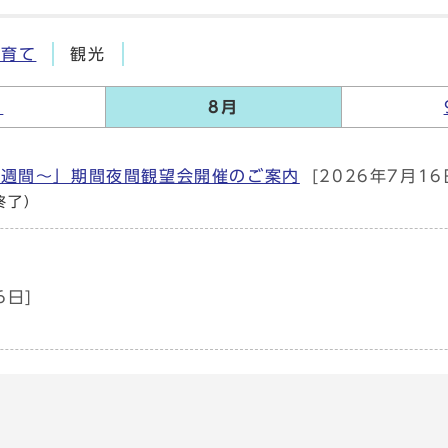
子育て
観光
月
8月
む週間～」期間夜間観望会開催のご案内
[2026年7月16
終了）
6日]