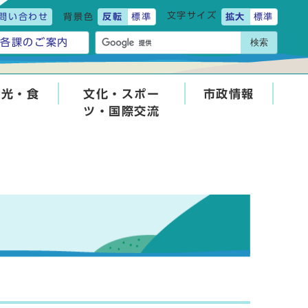
文字サイズ
問い合わせ
背景色
反転
標準
拡大
標準
検索
各課のご案内
観光・食
文化・スポー
市政情報
ツ・国際交流