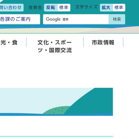
文字サイズ
問い合わせ
背景色
反転
標準
拡大
標準
検索
各課のご案内
観光・食
文化・スポー
市政情報
ツ・国際交流