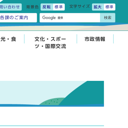
文字サイズ
問い合わせ
背景色
反転
標準
拡大
標準
検索
各課のご案内
観光・食
文化・スポー
市政情報
ツ・国際交流