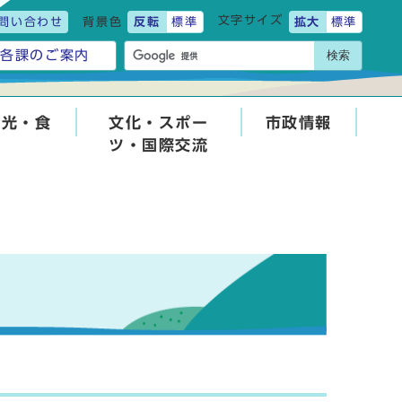
文字サイズ
問い合わせ
背景色
反転
標準
拡大
標準
検索
各課のご案内
観光・食
文化・スポー
市政情報
ツ・国際交流
せ