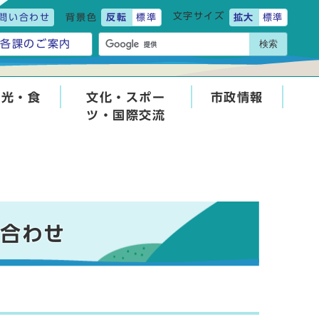
文字サイズ
問い合わせ
背景色
反転
標準
拡大
標準
検索
各課のご案内
観光・食
文化・スポー
市政情報
ツ・国際交流
い合わせ