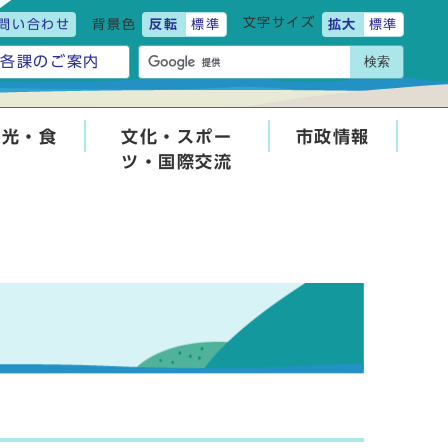
文字サイズ
問い合わせ
背景色
反転
標準
拡大
標準
検索
各課のご案内
観光・食
文化・スポー
市政情報
ツ・国際交流
せ