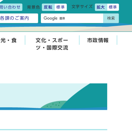
文字サイズ
問い合わせ
背景色
反転
標準
拡大
標準
検索
各課のご案内
観光・食
文化・スポー
市政情報
ツ・国際交流
せ