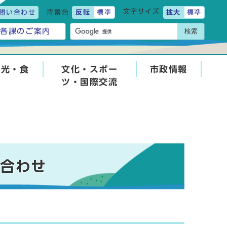
文字サイズ
問い合わせ
背景色
反転
標準
拡大
標準
検索
各課のご案内
観光・食
文化・スポー
市政情報
ツ・国際交流
い合わせ