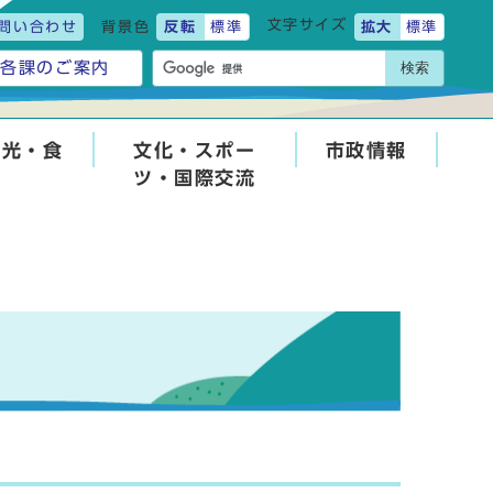
文字サイズ
問い合わせ
背景色
反転
標準
拡大
標準
検索
各課のご案内
観光・食
文化・スポー
市政情報
ツ・国際交流