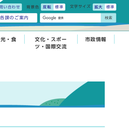
文字サイズ
問い合わせ
背景色
反転
標準
拡大
標準
検索
各課のご案内
観光・食
文化・スポー
市政情報
ツ・国際交流